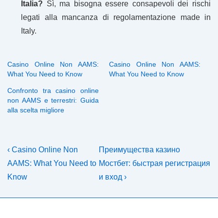
Italia?
Sì, ma bisogna essere consapevoli dei rischi
legati alla mancanza di regolamentazione made in
Italy.
Casino Online Non AAMS:
Casino Online Non AAMS:
What You Need to Know
What You Need to Know
Confronto tra casino online
non AAMS e terrestri: Guida
alla scelta migliore
‹ Casino Online Non
Преимущества казино
AAMS: What You Need to
Мостбет: быстрая регистрация
Know
и вход ›