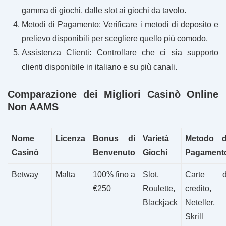
gamma di giochi, dalle slot ai giochi da tavolo.
Metodi di Pagamento: Verificare i metodi di deposito e
prelievo disponibili per scegliere quello più comodo.
Assistenza Clienti: Controllare che ci sia supporto
clienti disponibile in italiano e su più canali.
Comparazione dei Migliori Casinò Online
Non AAMS
Nome
Licenza
Bonus di
Varietà
Metodo d
Casinò
Benvenuto
Giochi
Pagament
Betway
Malta
100% fino a
Slot,
Carte d
€250
Roulette,
credito,
Blackjack
Neteller,
Skrill