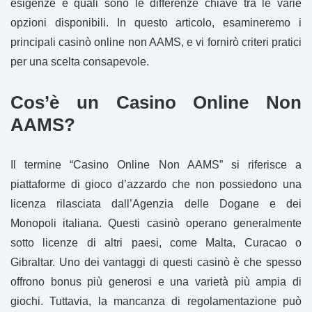
esigenze e quali sono le differenze chiave tra le varie
opzioni disponibili. In questo articolo, esamineremo i
principali casinò online non AAMS, e vi fornirò criteri pratici
per una scelta consapevole.
Cos’è un Casino Online Non
AAMS?
Il termine “Casino Online Non AAMS” si riferisce a
piattaforme di gioco d’azzardo che non possiedono una
licenza rilasciata dall’Agenzia delle Dogane e dei
Monopoli italiana. Questi casinò operano generalmente
sotto licenze di altri paesi, come Malta, Curacao o
Gibraltar. Uno dei vantaggi di questi casinò è che spesso
offrono bonus più generosi e una varietà più ampia di
giochi. Tuttavia, la mancanza di regolamentazione può